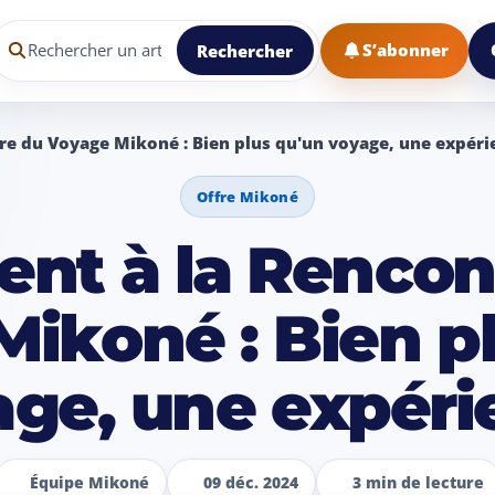
echercher un article dans le blog Mikoné
S’abonner
Rechercher
tre du Voyage Mikoné : Bien plus qu'un voyage, une expéri
Offre Mikoné
lent à la Rencon
ikoné : Bien p
age, une expéri
Équipe Mikoné
09 déc. 2024
3 min de lecture