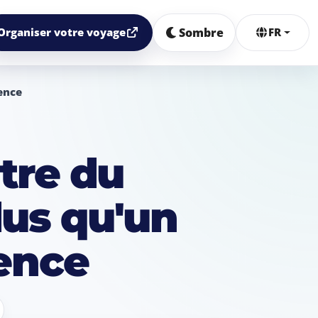
Sombre
Organiser votre voyage
FR
ence
tre du
lus qu'un
ence