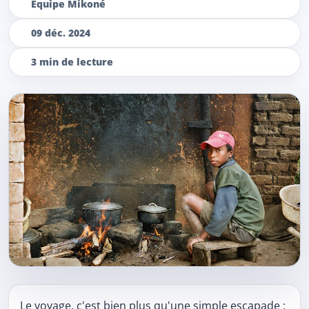
Équipe Mikoné
09 déc. 2024
3 min de lecture
Contenu de l’article
Le voyage, c'est bien plus qu'une simple escapade ;