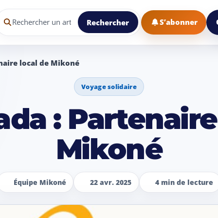
echercher un article dans le blog Mikoné
S’abonner
Rechercher
naire local de Mikoné
Voyage solidaire
da : Partenaire
Mikoné
Équipe Mikoné
22 avr. 2025
4 min de lecture