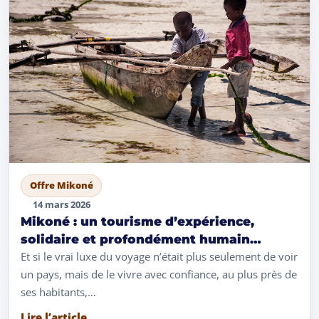
Offre Mikoné
14 mars 2026
Mikoné : un tourisme d’expérience,
solidaire et profondément humain
imaginé par les Rakotomalala
Et si le vrai luxe du voyage n’était plus seulement de voir
un pays, mais de le vivre avec confiance, au plus près de
ses habitants,…
Lire l’article